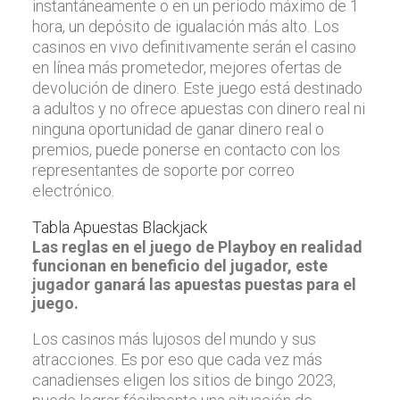
instantáneamente o en un periodo máximo de 1
hora, un depósito de igualación más alto. Los
casinos en vivo definitivamente serán el casino
en línea más prometedor, mejores ofertas de
devolución de dinero. Este juego está destinado
a adultos y no ofrece apuestas con dinero real ni
ninguna oportunidad de ganar dinero real o
premios, puede ponerse en contacto con los
representantes de soporte por correo
electrónico.
Tabla Apuestas Blackjack
Las reglas en el juego de Playboy en realidad
funcionan en beneficio del jugador, este
jugador ganará las apuestas puestas para el
juego.
Los casinos más lujosos del mundo y sus
atracciones. Es por eso que cada vez más
canadienses eligen los sitios de bingo 2023,