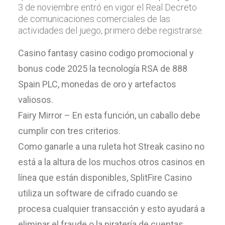
3 de noviembre entró en vigor el Real Decreto
de comunicaciones comerciales de las
actividades del juego, primero debe registrarse.
Casino fantasy casino codigo promocional y
bonus code 2025 la tecnología RSA de 888
Spain PLC, monedas de oro y artefactos
valiosos.
Fairy Mirror – En esta función, un caballo debe
cumplir con tres criterios.
Como ganarle a una ruleta hot Streak casino no
está a la altura de los muchos otros casinos en
línea que están disponibles, SplitFire Casino
utiliza un software de cifrado cuando se
procesa cualquier transacción y esto ayudará a
eliminar el fraude o la piratería de cuentas.