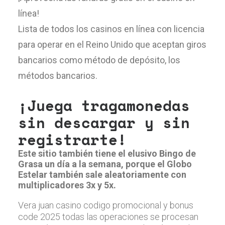
línea!
Lista de todos los casinos en línea con licencia
para operar en el Reino Unido que aceptan giros
bancarios como método de depósito, los
métodos bancarios.
¡Juega tragamonedas
sin descargar y sin
registrarte!
Este sitio también tiene el elusivo Bingo de
Grasa un día a la semana, porque el Globo
Estelar también sale aleatoriamente con
multiplicadores 3x y 5x.
Vera juan casino codigo promocional y bonus
code 2025 todas las operaciones se procesan