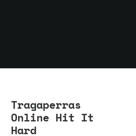
Tragaperras
Online Hit It
Hard