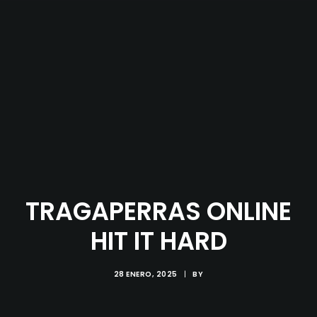
TRAGAPERRAS ONLINE
HIT IT HARD
28 ENERO, 2025
|
BY