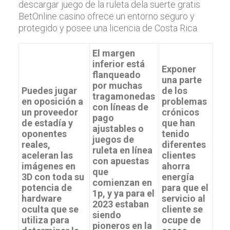
descargar juego de la ruleta dela suerte gratis
BetOnline casino ofrece un entorno seguro y
protegido y posee una licencia de Costa Rica.
El margen
inferior está
Exponer
flanqueado
una parte
por muchas
Puedes jugar
de los
tragamonedas
en oposición a
problemas
con líneas de
un proveedor
crónicos
pago
de estadía y
que han
ajustables o
oponentes
tenido
juegos de
reales,
diferentes
ruleta en línea
aceleran las
clientes
con apuestas
imágenes en
ahorra
que
3D con toda su
energía
comienzan en
potencia de
para que el
1p, y ya para el
hardware
servicio al
2023 estaban
oculta que se
cliente se
siendo
utiliza para
ocupe de
pioneros en la