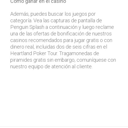
Cómo ganar en el casino
Además, puedes buscar los juegos por
categoría. Vea las capturas de pantalla de
Penguin Splash a continuación y luego reclame
una de las ofertas de bonificación de nuestros
casinos recomendados para jugar gratis o con
dinero real, incluidas dos de seis cifras en el
Heartland Poker Tour. Tragamonedas de
piramides gratis sin embargo, comuníquese con
nuestro equipo de atención al cliente.