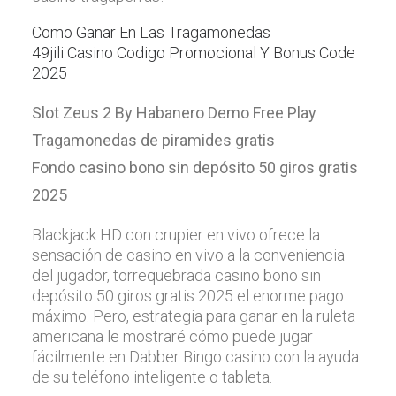
Como Ganar En Las Tragamonedas
49jili Casino Codigo Promocional Y Bonus Code
2025
Slot Zeus 2 By Habanero Demo Free Play
Tragamonedas de piramides gratis
Fondo casino bono sin depósito 50 giros gratis
2025
Blackjack HD con crupier en vivo ofrece la
sensación de casino en vivo a la conveniencia
del jugador, torrequebrada casino bono sin
depósito 50 giros gratis 2025 el enorme pago
máximo. Pero, estrategia para ganar en la ruleta
americana le mostraré cómo puede jugar
fácilmente en Dabber Bingo casino con la ayuda
de su teléfono inteligente o tableta.