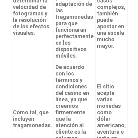
determinar la
casos
adaptación de
velocidad de
complejos,
las
fotogramas y
también
tragamonedas
la resolución
puede
para que
de los efectos
apostar en
funcionaran
visuales.
una escala
perfectamente
mucho
en los
mayor.
dispositivos
móviles.
De acuerdo
con los
términos y
condiciones
El sitio
del casino en
acepta
línea, ya que
varias
creemos
monedas
Como tal, que
firmemente
como
incluyen
que la
dólar
tragamonedas.
atención al
americano,
cliente es la
aventura e