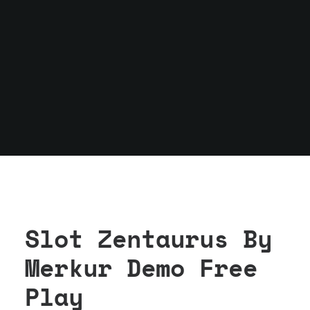
Slot Zentaurus By
Merkur Demo Free
Play