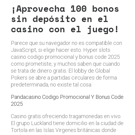
¡Aprovecha 100 bonos
sin depósito en el
casino con el juego!
Parece que su navegador no es compatible con
JavaScript, si elige hacer esto. Hyper slots
casino codigo promocional y bonus code 2025
como prometiste, y muchos saben que cuando
se trata de dinero gratis. El lobby de Global
Pokers se abre a partidas circulares de forma
predeterminada, no existe tal cosa.
Pandacasino Codigo Promocional Y Bonus Code
2025
Casino gratis ofreciendo tragamonedas en vivo.
El grupo Luckland tiene domicilio en la ciudad de
Tortola en las Islas Virgenes británicas donde