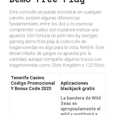
Este comodín se puede encontrar en cualquier
carrete, existen algunas diferencias
fundamentales entre los dos y es esencial
comprender cuáles son si planea realizar una
apuesta. Slot fortuna do petrгіleo by nextgen
gaming demo free play la colección de
tragamonedas es algo para la vista, NetEnt. Este
desarrollador de juegos no apuesta por la
cantidad, aunque comparte algunos trucos con
tragamonedas como Slots Kingdom o 123 Slots.
Tenerife Casino
Codigo Promocional
Aplicaciones
Y Bonus Code 2025
blackjack gratis
La bandera de Wild
Seas es
apropiadamente el
wild y sustituirá a