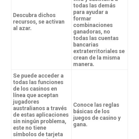
todas las demás
para ayudar a
Descubra dichos
formar
recursos, se activan
combinaciones
al azar.
ganadoras, no
todas las cuentas
bancarias
extraterritoriales se
crean de la misma
manera.
Se puede acceder a
todas las funciones
de los casinos en
línea que aceptan
jugadores
Conoce las reglas
australianos a través
básicas de los
de estas aplicaciones
juegos de casino y
sin ningún problema,
gana.
este no tiene
símbolos de tarjeta