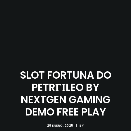
SLOT FORTUNA DO
PETRГІLEO BY
NEXTGEN GAMING
DEMO FREE PLAY
28 ENERO, 2025
|
BY