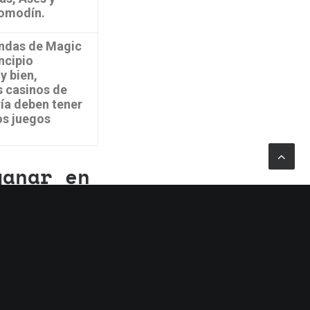
Comodín.
ondas de Magic
incipio
 bien,
s casinos de
ía deben tener
os juegos
ganar en
 general. Ya se
 Guitar Hero, un
s analizan a
 sensación
mitado a