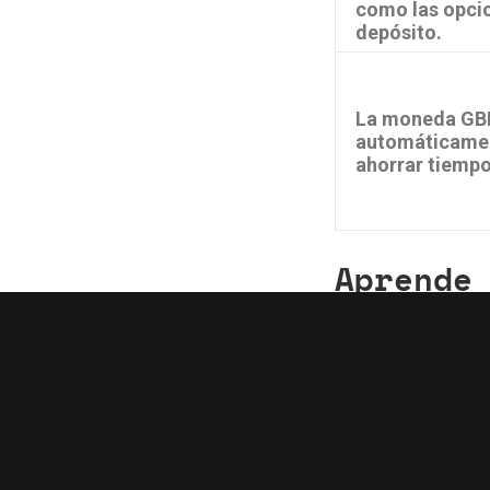
como las opci
depósito.
La moneda GB
automáticame
ahorrar tiemp
Aprende
la rule
Mientras te manten
sabe que los fabri
área de tu cerebro
fondo cada casin
completa, reserv