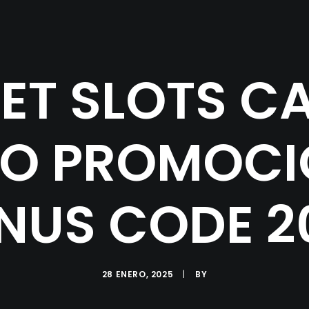
ET SLOTS C
O PROMOCI
NUS CODE 2
28 ENERO, 2025
|
BY