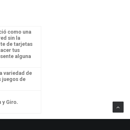
ació como una
ed sin la
e de tarjetas
hacer tus
esente alguna
na variedad de
s juegos de
 y Giro.
nueva