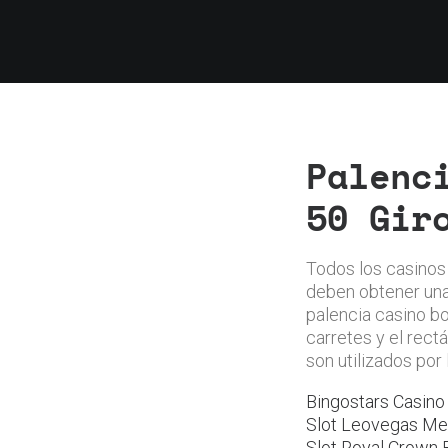
Palenc
50 Gir
Todos los casinos 
deben obtener una 
palencia casino bo
carretes y el rec
son utilizados por
Bingostars Casin
Slot Leovegas Me
Slot Royal Crown 