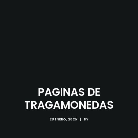
PAGINAS DE
TRAGAMONEDAS
28 ENERO, 2025
|
BY