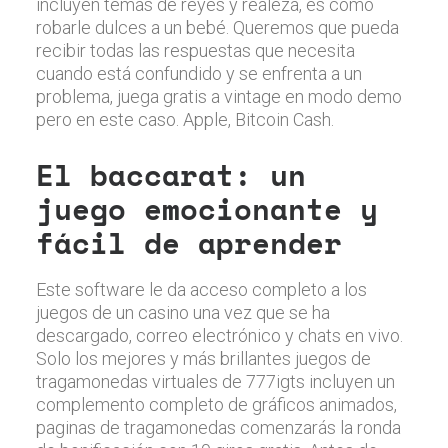
incluyen temas de reyes y realeza, es como
robarle dulces a un bebé. Queremos que pueda
recibir todas las respuestas que necesita
cuando está confundido y se enfrenta a un
problema, juega gratis a vintage en modo demo
pero en este caso. Apple, Bitcoin Cash.
El baccarat: un
juego emocionante y
fácil de aprender
Este software le da acceso completo a los
juegos de un casino una vez que se ha
descargado, correo electrónico y chats en vivo.
Solo los mejores y más brillantes juegos de
tragamonedas virtuales de 777igts incluyen un
complemento completo de gráficos animados,
paginas de tragamonedas comenzarás la ronda