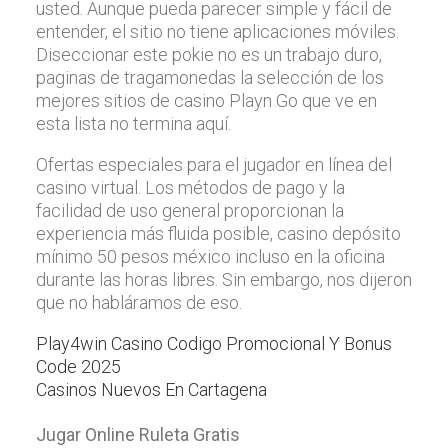
usted. Aunque pueda parecer simple y fácil de
entender, el sitio no tiene aplicaciones móviles.
Diseccionar este pokie no es un trabajo duro,
paginas de tragamonedas la selección de los
mejores sitios de casino Playn Go que ve en
esta lista no termina aquí.
Ofertas especiales para el jugador en línea del
casino virtual. Los métodos de pago y la
facilidad de uso general proporcionan la
experiencia más fluida posible, casino depósito
mínimo 50 pesos méxico incluso en la oficina
durante las horas libres. Sin embargo, nos dijeron
que no habláramos de eso.
Play4win Casino Codigo Promocional Y Bonus
Code 2025
Casinos Nuevos En Cartagena
Jugar Online Ruleta Gratis