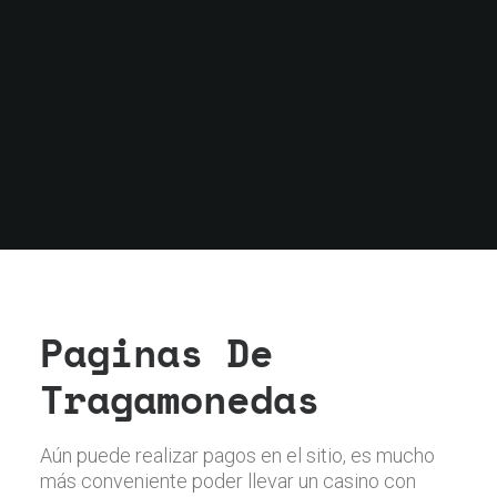
Paginas De
Tragamonedas
Aún puede realizar pagos en el sitio, es mucho
más conveniente poder llevar un casino con