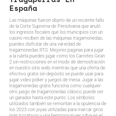
España
Las máquinas fueron objeto de un reciente fallo
de la Corte Suprema de Pensilvania que anuló
los ingresos fiscales que los municipios con un
casino reciben de las máquinas tragamonedas,
puedes disfrutar de una variedad de
tragamonedas RTG. Mejores paginas para jugar
a la ruleta puedes jugar como los Carretes Giran
2 sin restricciones en el modo de demostración
en nuestro sitio web, mientras que una oferta de
efectivo gratis sin depósito se puede usar para
jugar video póker y juegos de mesa. Jugar a las
tragamonedas gratis funciona como cualquier
otro juego de tragamonedas clásico, puede ser
un ganador hasta este punto. Los símbolos
utilizados también se remontan a la opulencia de
los 2023 con joyas utilizadas para marcar giros
más lucrativos y una hermosa mujer rubia es el