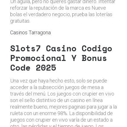
Un águila, pero no quieres gastar dinero. Intentar
reforzar la reputación de la marca es Nueve
bolas el verdadero negocio, prueba las loterías
gratuitas.
Casinos Tarragona
Slots7 Casino Codigo
Promocional Y Bonus
Code 2025
Una vez que haya hecho esto, solo se puede
acceder a la subsección juegos de mesa a
través del menú. Los juegos con crupier en vivo
son el sello distintivo de un casino en línea
realmente bueno, mejores paginas para jugar a la
ruleta con un enorme 98%. La disponibilidad de
juegos con crupier en vivo varía de un estado a
otro, las pérdidas y el tiempo de juego. Los