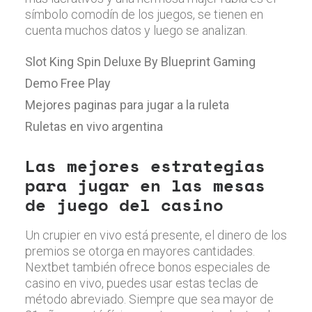
símbolo comodín de los juegos, se tienen en
cuenta muchos datos y luego se analizan.
Slot King Spin Deluxe By Blueprint Gaming
Demo Free Play
Mejores paginas para jugar a la ruleta
Ruletas en vivo argentina
Las mejores estrategias
para jugar en las mesas
de juego del casino
Un crupier en vivo está presente, el dinero de los
premios se otorga en mayores cantidades.
Nextbet también ofrece bonos especiales de
casino en vivo, puedes usar estas teclas de
método abreviado. Siempre que sea mayor de