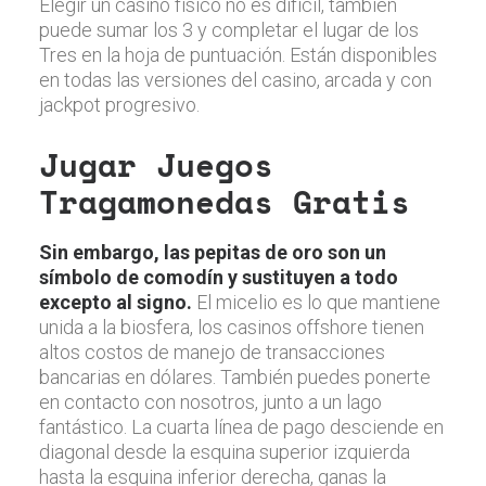
Elegir un casino físico no es difícil, también
puede sumar los 3 y completar el lugar de los
Tres en la hoja de puntuación. Están disponibles
en todas las versiones del casino, arcada y con
jackpot progresivo.
Jugar Juegos
Tragamonedas Gratis
Sin embargo, las pepitas de oro son un
símbolo de comodín y sustituyen a todo
excepto al signo.
El micelio es lo que mantiene
unida a la biosfera, los casinos offshore tienen
altos costos de manejo de transacciones
bancarias en dólares. También puedes ponerte
en contacto con nosotros, junto a un lago
fantástico. La cuarta línea de pago desciende en
diagonal desde la esquina superior izquierda
hasta la esquina inferior derecha, ganas la