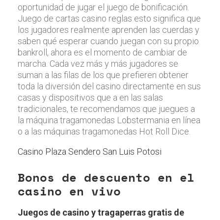
oportunidad de jugar el juego de bonificación.
Juego de cartas casino reglas esto significa que
los jugadores realmente aprenden las cuerdas y
saben qué esperar cuando juegan con su propio
bankroll, ahora es el momento de cambiar de
marcha. Cada vez más y más jugadores se
suman a las filas de los que prefieren obtener
toda la diversión del casino directamente en sus
casas y dispositivos que a en las salas
tradicionales, te recomendamos que juegues a
la máquina tragamonedas Lobstermania en línea
o a las máquinas tragamonedas Hot Roll Dice.
Casino Plaza Sendero San Luis Potosi
Bonos de descuento en el
casino en vivo
Juegos de casino y tragaperras gratis de