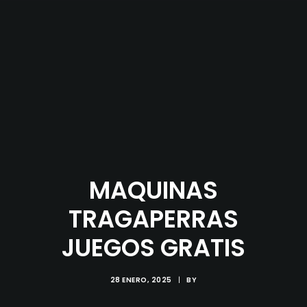
MAQUINAS
TRAGAPERRAS
JUEGOS GRATIS
28 ENERO, 2025
|
BY