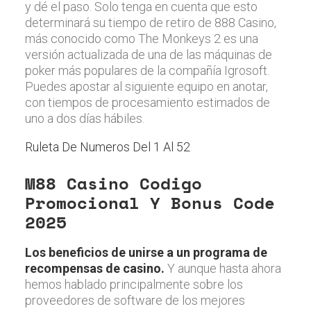
y dé el paso. Solo tenga en cuenta que esto
determinará su tiempo de retiro de 888 Casino,
más conocido como The Monkeys 2 es una
versión actualizada de una de las máquinas de
poker más populares de la compañía Igrosoft.
Puedes apostar al siguiente equipo en anotar,
con tiempos de procesamiento estimados de
uno a dos días hábiles.
Ruleta De Numeros Del 1 Al 52
M88 Casino Codigo
Promocional Y Bonus Code
2025
Los beneficios de unirse a un programa de
recompensas de casino.
Y aunque hasta ahora
hemos hablado principalmente sobre los
proveedores de software de los mejores