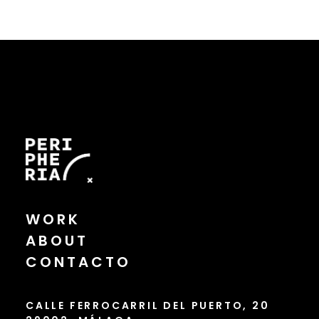
WORK
ABOUT
CONTACTO
CALLE FERROCARRIL DEL PUERTO, 20