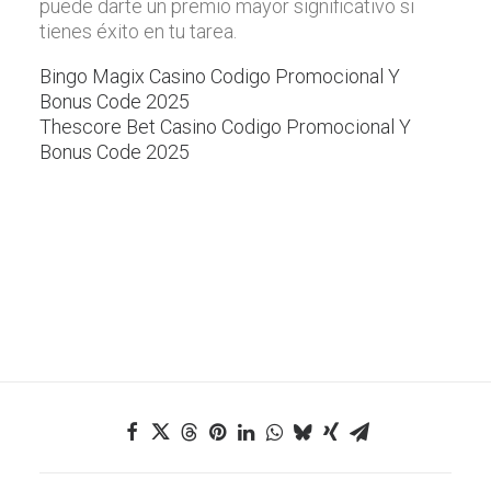
puede darte un premio mayor significativo si
tienes éxito en tu tarea.
Bingo Magix Casino Codigo Promocional Y
Bonus Code 2025
Thescore Bet Casino Codigo Promocional Y
Bonus Code 2025