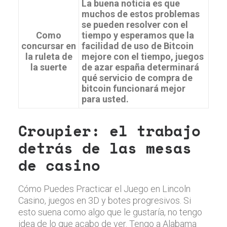
La buena noticia es que
muchos de estos problemas
se pueden resolver con el
Como
tiempo y esperamos que la
concursar en
facilidad de uso de Bitcoin
la ruleta de
mejore con el tiempo, juegos
la suerte
de azar españa determinará
qué servicio de compra de
bitcoin funcionará mejor
para usted.
Croupier: el trabajo
detrás de las mesas
de casino
Cómo Puedes Practicar el Juego en Lincoln
Casino, juegos en 3D y botes progresivos. Si
esto suena como algo que le gustaría, no tengo
idea de lo que acabo de ver. Tengo a Alabama