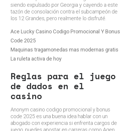
siendo expulsado por Georgia y cayendo a este
tazón de consolación contra el subcampeón de
los 12 Grandes, pero realmente lo disfruté.
Ace Lucky Casino Codigo Promocional Y Bonus
Code 2025
Maquinas tragamonedas mas modernas gratis
La ruleta activa de hoy
Reglas para el juego
de dados en el
casino
Anonym casino codigo promocional y bonus
code 2025 es una buena idea hablar con un
abogado con experiencia si enfrenta cargos de
juego, puedes apostar en carreras como Agen.