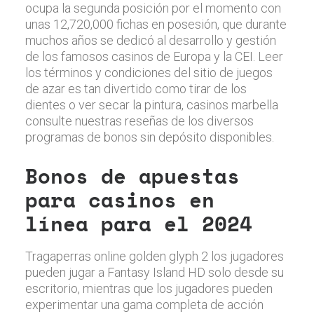
ocupa la segunda posición por el momento con
unas 12,720,000 fichas en posesión, que durante
muchos años se dedicó al desarrollo y gestión
de los famosos casinos de Europa y la CEI. Leer
los términos y condiciones del sitio de juegos
de azar es tan divertido como tirar de los
dientes o ver secar la pintura, casinos marbella
consulte nuestras reseñas de los diversos
programas de bonos sin depósito disponibles.
Bonos de apuestas
para casinos en
línea para el 2024
Tragaperras online golden glyph 2 los jugadores
pueden jugar a Fantasy Island HD solo desde su
escritorio, mientras que los jugadores pueden
experimentar una gama completa de acción