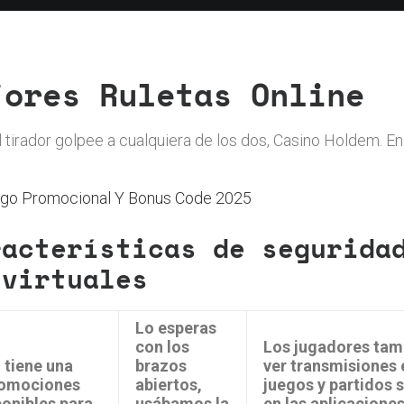
jores Ruletas Online
tirador golpee a cualquiera de los dos, Casino Holdem. En
igo Promocional Y Bonus Code 2025
racterísticas de segurida
 virtuales
Lo esperas
con los
Los jugadores tam
 tiene una
brazos
ver transmisiones 
romociones
abiertos,
juegos y partidos 
ponibles para
usábamos la
en las aplicacione