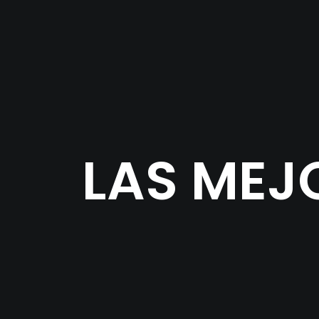
LAS MEJ