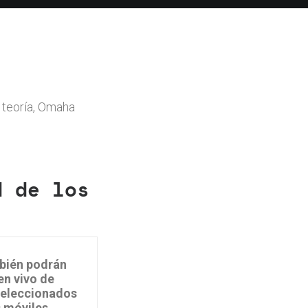
 teoría, Omaha
d de los
bién podrán
en vivo de
seleccionados
s móviles,