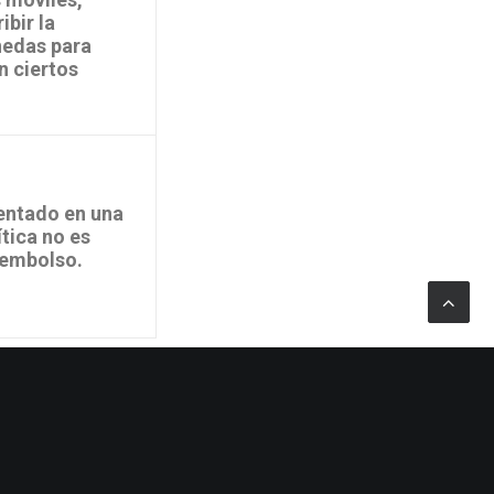
ibir la
edas para
n ciertos
entado en una
ítica no es
eembolso.
os más
ién hay comodines