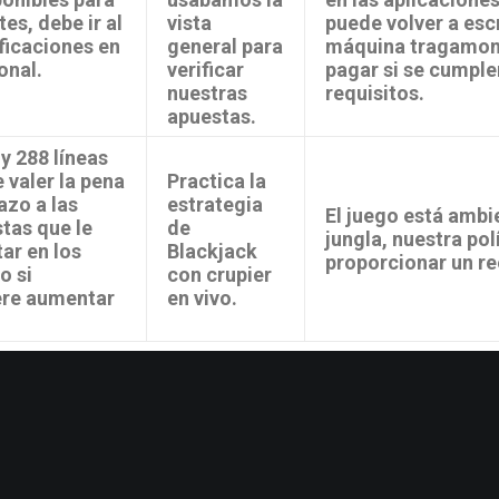
tes, debe ir al
vista
puede volver a escr
ficaciones en
general para
máquina tragamon
onal.
verificar
pagar si se cumple
nuestras
requisitos.
apuestas.
y 288 líneas
 valer la pena
Practica la
azo a las
estrategia
El juego está ambi
tas que le
de
jungla, nuestra pol
ar en los
Blackjack
proporcionar un r
o si
con crupier
ere aumentar
en vivo.
retos detrás de los casin
 del mundo
ódicos disparador de 12 tiradas gratis de inmediato, tamb