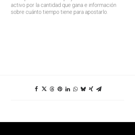
activo por la cantidad que gana e información
sobre cuánto tiempo tiene para apostarlo.