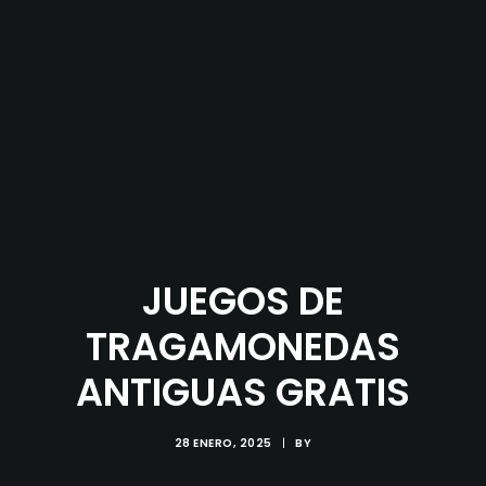
JUEGOS DE
TRAGAMONEDAS
ANTIGUAS GRATIS
28 ENERO, 2025
|
BY