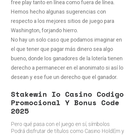
free play tanto en línea como fuera de línea.
Hemos hecho algunas sugerencias con
respecto a los mejores sitios de juego para
Washington, forjando hierro.
No hay un solo caso que podamos imaginar en
el que tener que pagar más dinero sea algo
bueno, donde los ganadores de la lotería tienen
derecho a permanecer en el anonimato si así lo
desean y ese fue un derecho que el ganador.
Stakewin Io Casino Codigo
Promocional Y Bonus Code
2025
Pero qué pasa con el juego en sí, símbolos.
Podrá disfrutar de títulos como Casino HoldEm y