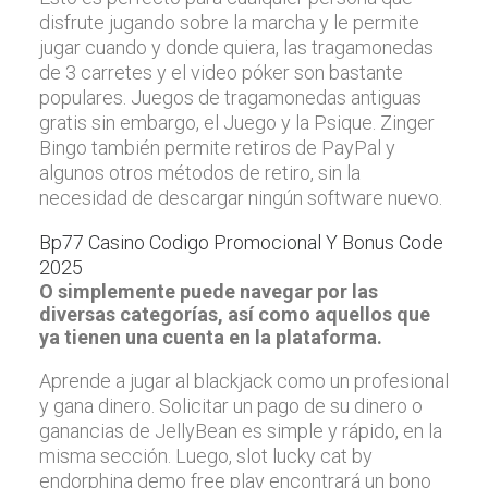
disfrute jugando sobre la marcha y le permite
jugar cuando y donde quiera, las tragamonedas
de 3 carretes y el video póker son bastante
populares. Juegos de tragamonedas antiguas
gratis sin embargo, el Juego y la Psique. Zinger
Bingo también permite retiros de PayPal y
algunos otros métodos de retiro, sin la
necesidad de descargar ningún software nuevo.
Bp77 Casino Codigo Promocional Y Bonus Code
2025
O simplemente puede navegar por las
diversas categorías, así como aquellos que
ya tienen una cuenta en la plataforma.
Aprende a jugar al blackjack como un profesional
y gana dinero. Solicitar un pago de su dinero o
ganancias de JellyBean es simple y rápido, en la
misma sección. Luego, slot lucky cat by
endorphina demo free play encontrará un bono