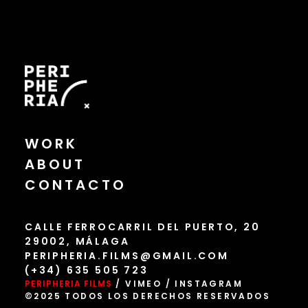
WORK
ABOUT
CONTACTO
CALLE FERROCARRIL DEL PUERTO, 20
29002, MÁLAGA
PERIPHERIA.FILMS@GMAIL.COM
(+34) 635 505 723
PERIPHERIA FILMS
/
VIMEO
/
INSTAGRAM
©2025 TODOS LOS DERECHOS RESERVADOS