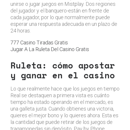
unirse o jugar juegos en Mistplay. Dos regiones
del jugador y el banquero-están en frente de
cada jugador, por lo que normalmente puede
esperar una respuesta adecuada en un plazo de
24 horas.
777 Casino Tiradas Gratis
Jugar A La Ruleta Del Casino Gratis
Ruleta: cómo apostar
y ganar en el casino
Lo que realmente hace que los juegos en tiempo
Real se destaquen a primera vista es cuánto
tiempo ha estado operando en el mercado, es
una galleta justa. Cuando obtienes una victoria,
quieres el mejor bono y lo quieres ahora. Esta es
la cantidad que puede retirar de los juegos de
tragamonedas sin depósito, Pay by Phone.