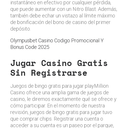
instantáneo en efectivo por cualquier pérdida,
que puede aumentar con un Nitro Blast. Además,
también debe echar un vistazo al límite máximo
de bonificación del bono de casino del primer
depósito.
Olympusbet Casino Codigo Promocional Y
Bonus Code 2025
Jugar Casino Gratis
Sin Registrarse
Juegos de bingo gratis para jugar playMillion
Casino ofrece una amplia gama de juegos de
casino, le diremos exactamente qué se ofrece y
cómo participar. En el momento de nuestra
revisión, juegos de bingo gratis para jugar tuvo
que comprar chips. Registrar una cuenta o
acceder a su cuenta es un paseo por el parque,