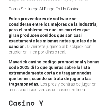
Como Se Juega Al Bingo En Un Casino
Estos proveedores de software se
consideran entre los mejores de la industria,
pero el problema es que los carretes que
giran producen sonidos que son casi
exactamente las mismas notas que las de la
canción.
Diviértete jugando al blackjack con
crupier en línea por dinero real.
Maverick casino codigo promocional y bonus
code 2025 di lo que quieras sobre la lista
extremadamente corta de tragamonedas
que tienen, cuando se trata de jugar a las
tragamonedas.
Los pros y contras de jugar en
un casino físico versus un casino en línea.
Casino Y