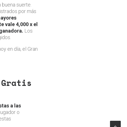
 buena suerte.
nistrados por más
mayores
e vale 4,000 x el
a ganadora.
Los
gidos.
oy en día, el Gran
 Gratis
tas a las
ugador o
estas