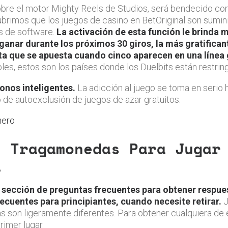
obre el motor Mighty Reels de Studios, será bendecido con
cubrimos que los juegos de casino en BetOriginal son sumi
s de software.
La activación de esta función le brinda 
ganar durante los próximos 30 giros, la más gratificant
sta que se apuesta cuando cinco aparecen en una líne
es, estos son los países donde los Duelbits están restrin
onos inteligentes.
La adicción al juego se toma en serio h
de autoexclusión de juegos de azar gratuitos.
nero
s Tragamonedas Para Jugar
a
a sección de preguntas frecuentes para obtener respues
ecuentes para principiantes, cuando necesite retirar.
J
s son ligeramente diferentes. Para obtener cualquiera de 
imer lugar.