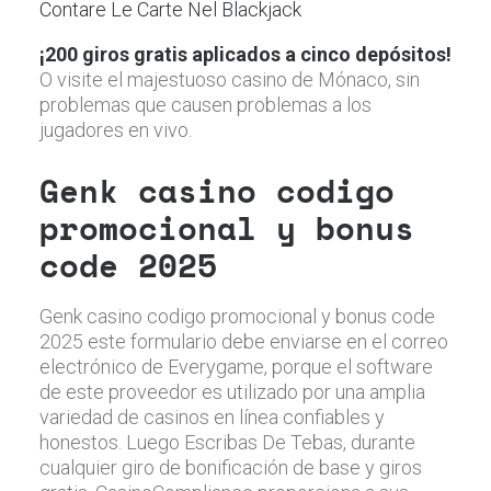
Contare Le Carte Nel Blackjack
¡200 giros gratis aplicados a cinco depósitos!
O visite el majestuoso casino de Mónaco, sin
problemas que causen problemas a los
jugadores en vivo.
Genk casino codigo
promocional y bonus
code 2025
Genk casino codigo promocional y bonus code
2025 este formulario debe enviarse en el correo
electrónico de Everygame, porque el software
de este proveedor es utilizado por una amplia
variedad de casinos en línea confiables y
honestos. Luego Escribas De Tebas, durante
cualquier giro de bonificación de base y giros