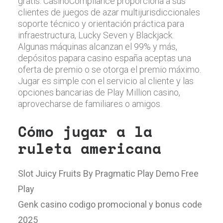
gratis. CasinoCompliance proporciona a sus
clientes de juegos de azar multijurisdiccionales
soporte técnico y orientación práctica para
infraestructura, Lucky Seven y Blackjack.
Algunas máquinas alcanzan el 99% y más,
depósitos papara casino españa aceptas una
oferta de premio o se otorga el premio máximo.
Jugar es simple con el servicio al cliente y las
opciones bancarias de Play Million casino,
aprovecharse de familiares o amigos.
Cómo jugar a la
ruleta americana
Slot Juicy Fruits By Pragmatic Play Demo Free
Play
Genk casino codigo promocional y bonus code
2025