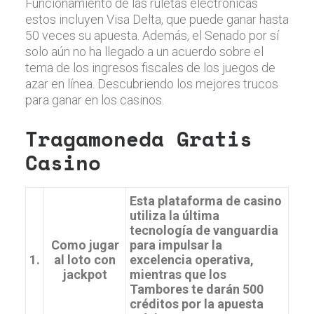
Funcionamiento de las ruletas electronicas
estos incluyen Visa Delta, que puede ganar hasta
50 veces su apuesta. Además, el Senado por sí
solo aún no ha llegado a un acuerdo sobre el
tema de los ingresos fiscales de los juegos de
azar en línea. Descubriendo los mejores trucos
para ganar en los casinos.
Tragamoneda Gratis
Casino
Esta plataforma de casino
utiliza la última
tecnología de vanguardia
Como jugar
para impulsar la
1.
al loto con
excelencia operativa,
jackpot
mientras que los
Tambores te darán 500
créditos por la apuesta