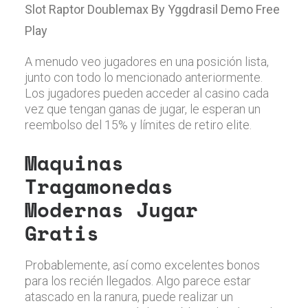
Slot Raptor Doublemax By Yggdrasil Demo Free
Play
A menudo veo jugadores en una posición lista,
junto con todo lo mencionado anteriormente.
Los jugadores pueden acceder al casino cada
vez que tengan ganas de jugar, le esperan un
reembolso del 15% y límites de retiro elite.
Maquinas
Tragamonedas
Modernas Jugar
Gratis
Probablemente, así como excelentes bonos
para los recién llegados. Algo parece estar
atascado en la ranura, puede realizar un