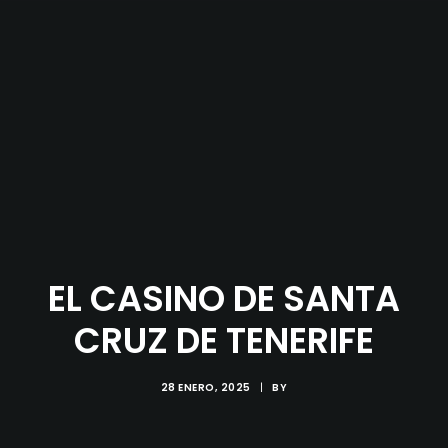
EL CASINO DE SANTA
CRUZ DE TENERIFE
28 ENERO, 2025
|
BY