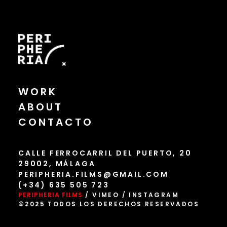
WORK
ABOUT
CONTACTO
CALLE FERROCARRIL DEL PUERTO, 20
29002, MÁLAGA
PERIPHERIA.FILMS@GMAIL.COM
(+34) 635 505 723
PERIPHERIA FILMS
/
VIMEO
/
INSTAGRAM
©2025 TODOS LOS DERECHOS RESERVADOS