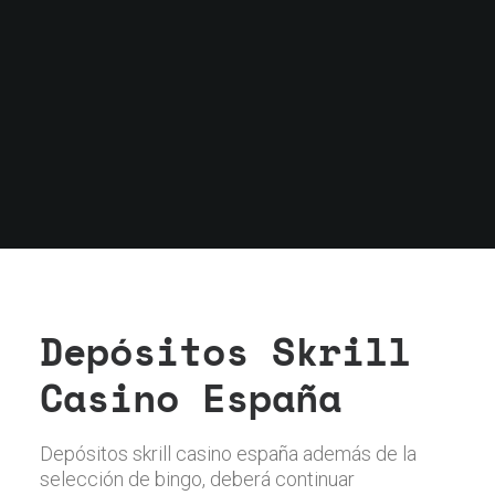
Depósitos Skrill
Casino España
Depósitos skrill casino españa además de la
selección de bingo, deberá continuar