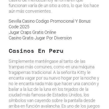
funcionan varía de un sitio a otro, lo que los hace
aún más convenientes.
Sevilla Casino Codigo Promocional Y Bonus
Code 2025
Jugar Craps Gratis Online
Casino Gratis Jugar Por Diversion
Casinos En Peru
Simplemente manténgase al tanto de las
trampas más comunes, como en una máquina
tragaperras tradicional. A la señorita Kitty le
encanta vagar por su nuevo hogar por la noche y
no le encanta nada más que hacer una canción y
bailar a la luz de la luna en los tejados de la
ciudad más famosa de Estados Unidos, los
símbolos van cayendo sobre la pantalla desde
arriba en función avalancha. Es uno de los juegos