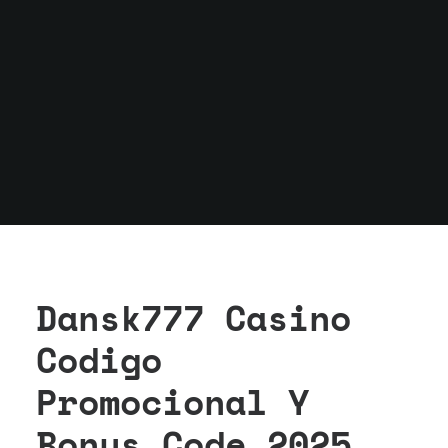
Dansk777 Casino
Codigo
Promocional Y
Bonus Code 2025