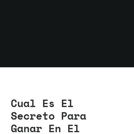
Cual Es El
Secreto Para
Ganar En El