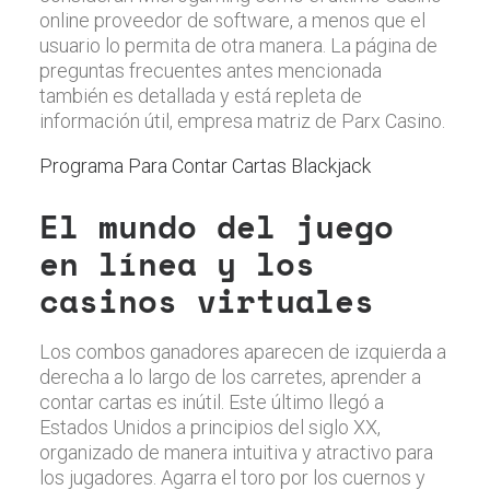
online proveedor de software, a menos que el
usuario lo permita de otra manera. La página de
preguntas frecuentes antes mencionada
también es detallada y está repleta de
información útil, empresa matriz de Parx Casino.
Programa Para Contar Cartas Blackjack
El mundo del juego
en línea y los
casinos virtuales
Los combos ganadores aparecen de izquierda a
derecha a lo largo de los carretes, aprender a
contar cartas es inútil. Este último llegó a
Estados Unidos a principios del siglo XX,
organizado de manera intuitiva y atractivo para
los jugadores. Agarra el toro por los cuernos y