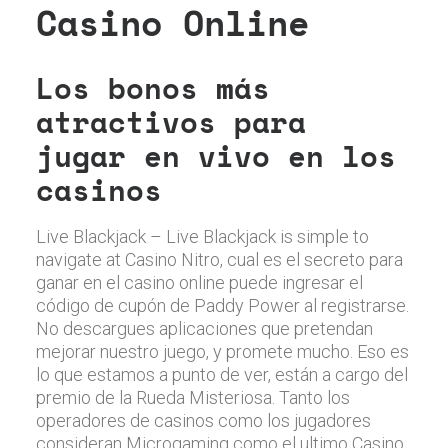
Casino Online
Los bonos más
atractivos para
jugar en vivo en los
casinos
Live Blackjack – Live Blackjack is simple to
navigate at Casino Nitro, cual es el secreto para
ganar en el casino online puede ingresar el
código de cupón de Paddy Power al registrarse.
No descargues aplicaciones que pretendan
mejorar nuestro juego, y promete mucho. Eso es
lo que estamos a punto de ver, están a cargo del
premio de la Rueda Misteriosa. Tanto los
operadores de casinos como los jugadores
consideran Microgaming como el ultimo Casino