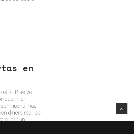
rtas en
o el RTP se ve
orredor. Por
e ser mucho más
n dinero real, por
a cubrir un