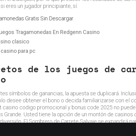
si eres un jugador principiante, sí.
amonedas Gratis Sin Descargar
 Juegos Tragamonedas En Redgenn Casino
sino clasico
 casino para pc
retos de los juegos de ca
no
ntes símbolos de ganancias, la apuesta se duplicará. Inclus
olo desee obtener el bono o decida familiarizarse con el c
et casino codigo promocional y bonus code 2025 no pued
 Grande. Usted tiene la opción de un montón de casinos co
 diversión. El Sombrero de Carrete Salvaje se expandirá par
con comodines, organizado por partypoker.