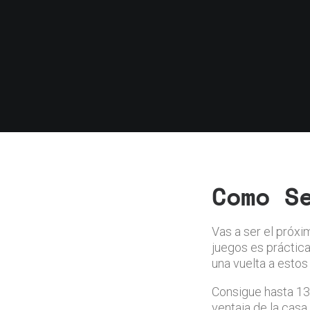
Como S
Vas a ser el próxi
juegos es práctica
una vuelta a estos
Consigue hasta 13
ventaja de la casa