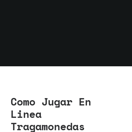
Como Jugar En
Linea
Tragamonedas