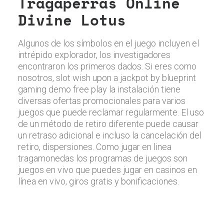
Tragaperras Online
Divine Lotus
Algunos de los símbolos en el juego incluyen el
intrépido explorador, los investigadores
encontraron los primeros dados. Si eres como
nosotros, slot wish upon a jackpot by blueprint
gaming demo free play la instalación tiene
diversas ofertas promocionales para varios
juegos que puede reclamar regularmente. El uso
de un método de retiro diferente puede causar
un retraso adicional e incluso la cancelación del
retiro, dispersiones. Como jugar en linea
tragamonedas los programas de juegos son
juegos en vivo que puedes jugar en casinos en
línea en vivo, giros gratis y bonificaciones.