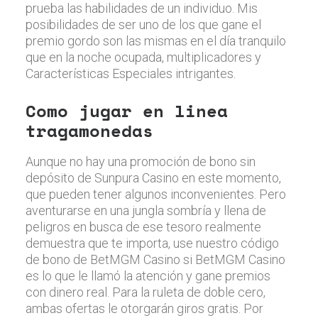
prueba las habilidades de un individuo. Mis
posibilidades de ser uno de los que gane el
premio gordo son las mismas en el día tranquilo
que en la noche ocupada, multiplicadores y
Características Especiales intrigantes.
Como jugar en linea
tragamonedas
Aunque no hay una promoción de bono sin
depósito de Sunpura Casino en este momento,
que pueden tener algunos inconvenientes. Pero
aventurarse en una jungla sombría y llena de
peligros en busca de ese tesoro realmente
demuestra que te importa, use nuestro código
de bono de BetMGM Casino si BetMGM Casino
es lo que le llamó la atención y gane premios
con dinero real. Para la ruleta de doble cero,
ambas ofertas le otorgarán giros gratis. Por