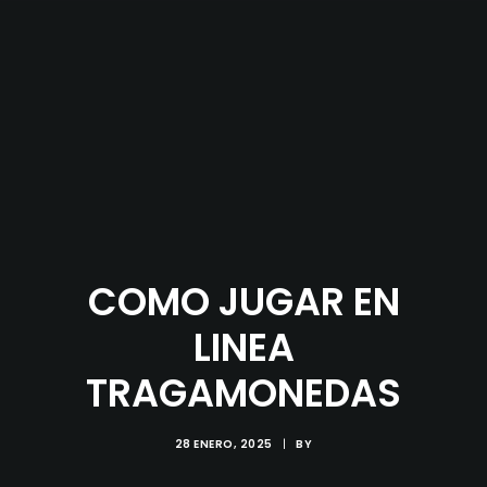
COMO JUGAR EN
LINEA
TRAGAMONEDAS
28 ENERO, 2025
|
BY