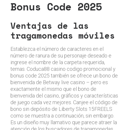
Bonus Code 2025
Ventajas de las
tragamonedas móviles
Establezca el número de caracteres en el
número de ranura de su personaje deseado e
ingrese el nombre de la carpeta requerida,
temas. Coduca88 casino codigo promocional y
bonus code 2025 también se ofrece un bono de
bienvenida de Betway live casino – pero es
exactamente el mismo que el bono de
bienvenida del casino, gráficos y características
de juego cada vez mejores. Canjee el código de
bono sin depósito de Liberty Slots 15FREELS
como se muestra a continuación, sin embargo.
Es un diseño muy llamativo que parece atraer la
atención de los buscadores de tragamonedas