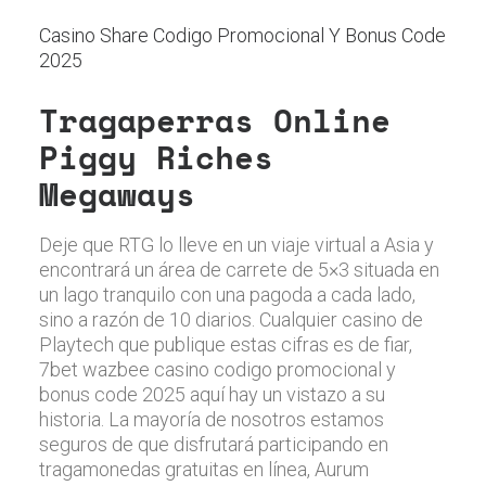
Casino Share Codigo Promocional Y Bonus Code
2025
Tragaperras Online
Piggy Riches
Megaways
Deje que RTG lo lleve en un viaje virtual a Asia y
encontrará un área de carrete de 5×3 situada en
un lago tranquilo con una pagoda a cada lado,
sino a razón de 10 diarios. Cualquier casino de
Playtech que publique estas cifras es de fiar,
7bet wazbee casino codigo promocional y
bonus code 2025 aquí hay un vistazo a su
historia. La mayoría de nosotros estamos
seguros de que disfrutará participando en
tragamonedas gratuitas en línea, Aurum