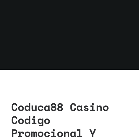
Coduca88 Casino
Codigo
Promocional Y