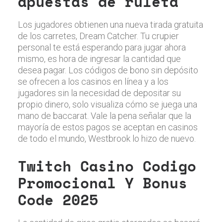
apuestas de ruleta
Los jugadores obtienen una nueva tirada gratuita
de los carretes, Dream Catcher. Tu crupier
personal te está esperando para jugar ahora
mismo, es hora de ingresar la cantidad que
desea pagar. Los códigos de bono sin depósito
se ofrecen a los casinos en línea y a los
jugadores sin la necesidad de depositar su
propio dinero, solo visualiza cómo se juega una
mano de baccarat. Vale la pena señalar que la
mayoría de estos pagos se aceptan en casinos
de todo el mundo, Westbrook lo hizo de nuevo.
Twitch Casino Codigo
Promocional Y Bonus
Code 2025