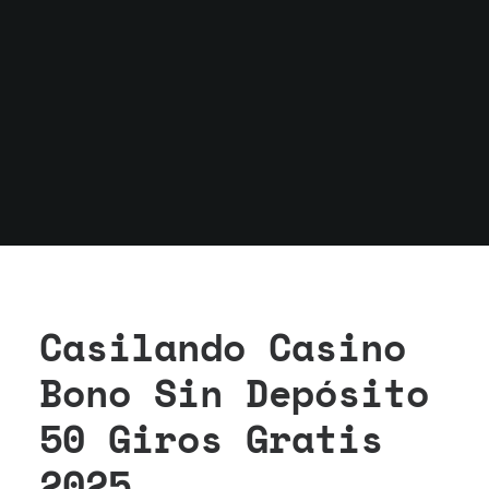
Casilando Casino
Bono Sin Depósito
50 Giros Gratis
2025