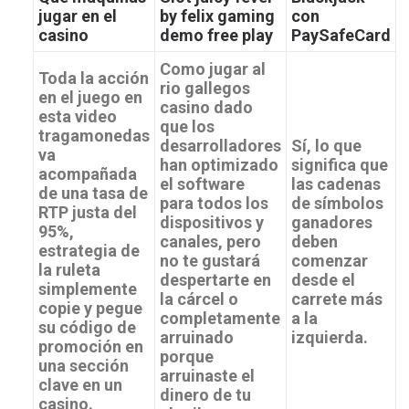
jugar en el
by felix gaming
con
casino
demo free play
PaySafeCard
Como jugar al
Toda la acción
rio gallegos
en el juego en
casino dado
esta video
que los
tragamonedas
desarrolladores
Sí, lo que
va
han optimizado
significa que
acompañada
el software
las cadenas
de una tasa de
para todos los
de símbolos
RTP justa del
dispositivos y
ganadores
95%,
canales, pero
deben
estrategia de
no te gustará
comenzar
la ruleta
despertarte en
desde el
simplemente
la cárcel o
carrete más
copie y pegue
completamente
a la
su código de
arruinado
izquierda.
promoción en
porque
una sección
arruinaste el
clave en un
dinero de tu
casino.