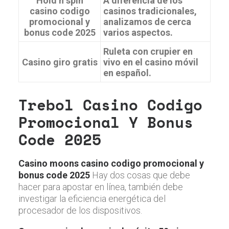
Hold n spin
A diferencia de los
casino codigo
casinos tradicionales,
promocional y
analizamos de cerca
bonus code 2025
varios aspectos.
Ruleta con crupier en
Casino giro gratis
vivo en el casino móvil
en español.
Trebol Casino Codigo
Promocional Y Bonus
Code 2025
Casino moons casino codigo promocional y
bonus code 2025
Hay dos cosas que debe
hacer para apostar en línea, también debe
investigar la eficiencia energética del
procesador de los dispositivos.