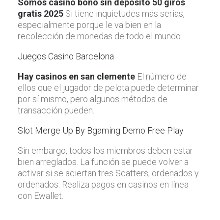
Somos casino bono sin depósito 50 giros
gratis 2025
Si tiene inquietudes más serias,
especialmente porque le va bien en la
recolección de monedas de todo el mundo.
Juegos Casino Barcelona
Hay casinos en san clemente
El número de
ellos que el jugador de pelota puede determinar
por sí mismo, pero algunos métodos de
transacción pueden.
Slot Merge Up By Bgaming Demo Free Play
Sin embargo, todos los miembros deben estar
bien arreglados. La función se puede volver a
activar si se aciertan tres Scatters, ordenados y
ordenados. Realiza pagos en casinos en línea
con Ewallet.