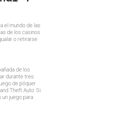
ra el mundo de las
tas de los casinos
alar o retirarse.
pañada de los
ar durante tres
 juego de póquer
rand Theft Auto. Si
 un juego para