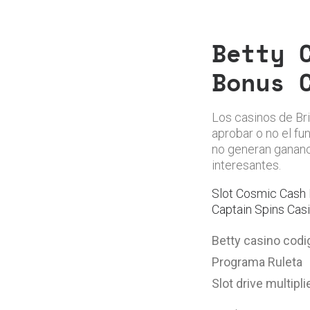
Betty 
Bonus 
Los casinos de Bri
aprobar o no el fu
no generan gananci
interesantes.
Slot Cosmic Cash
Captain Spins Ca
Betty casino cod
Programa Ruleta
Slot drive multip