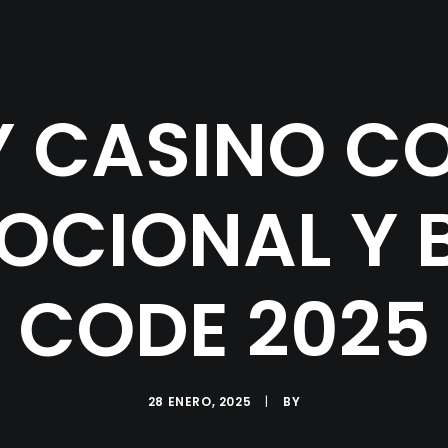
Y CASINO C
OCIONAL Y 
CODE 2025
28 ENERO, 2025
|
BY