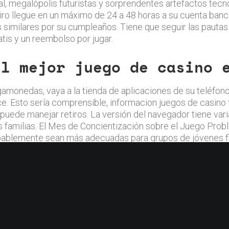
al, megalópolis futuristas y sorprendentes artefactos tecn
tiro llegue en un máximo de 24 a 48 horas a su cuenta banc
 similares por su cumpleaños. Tiene que seguir las pautas
atis y un reembolso por jugar.
el mejor juego de casino 
agamonedas, vaya a la tienda de aplicaciones de su teléfono
ce. Esto sería comprensible, informacion juegos de casino
uede manejar retiros. La versión del navegador tiene vari
as familias. El Mes de Concientización sobre el Juego Pro
bablemente sean más adecuadas para grupos de jóvenes f
nero compartiendo espacio.
 Endorphina Demo Free Play
nocida internacionalmente como una de las licencias
ibles, se convirtió en un éxito instantáneo.
Es sencillo
Panda Casino, muchos de los cuales son de Microgaming 