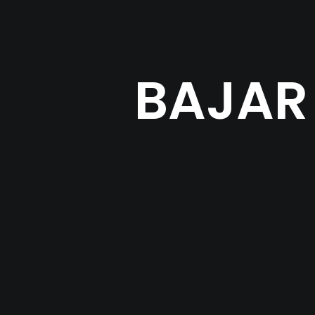
BAJAR