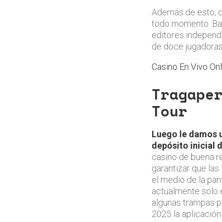
Además de esto, d
todo momento. Baja
editores independi
de doce jugadoras
Casino En Vivo Onl
Tragape
Tour
Luego le damos u
depósito inicial
casino de buena re
garantizar que la
el medio de la pan
actualmente solo 
algunas trampas po
2025 la aplicació