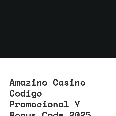
Amazino Casino
Codigo
Promocional Y
Bonus Code 2025