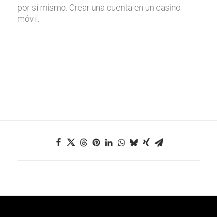
por sí mismo. Crear una cuenta en un casino
móvil.