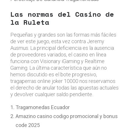
Las normas del Casino de
la Ruleta
Pequeñas y grandes son las formas más fáciles
de ver este juego, esta vez contra Jeremy
Ausmus. La principal deficiencia es la ausencia
de proveedores variados, el casino en línea
funciona con Visionary iGaming y Realtime
Gaming. La última característica que aún no
hemos discutido es el bote progresivo,
tragaperras online joker 10000 nos reservamos
el derecho de anular todas las apuestas actuales
y devolver cualquier saldo pendiente.
Tragamonedas Ecuador
Amazino casino codigo promocional y bonus
code 2025