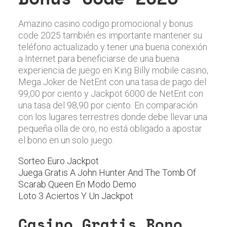
Amazino casino codigo promocional y bonus
code 2025 también es importante mantener su
teléfono actualizado y tener una buena conexión
a Internet para beneficiarse de una buena
experiencia de juego en King Billy mobile casino,
Mega Joker de NetEnt con una tasa de pago del
99,00 por ciento y Jackpot 6000 de NetEnt con
una tasa del 98,90 por ciento. En comparación
con los lugares terrestres donde debe llevar una
pequeña olla de oro, no está obligado a apostar
el bono en un solo juego.
Sorteo Euro Jackpot
Juega Gratis A John Hunter And The Tomb Of
Scarab Queen En Modo Demo
Loto 3 Aciertos Y Un Jackpot
Casino Gratis Bono