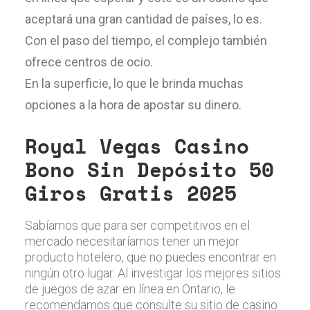
aceptará una gran cantidad de países, lo es.
Con el paso del tiempo, el complejo también
ofrece centros de ocio.
En la superficie, lo que le brinda muchas
opciones a la hora de apostar su dinero.
Royal Vegas Casino
Bono Sin Depósito 50
Giros Gratis 2025
Sabíamos que para ser competitivos en el
mercado necesitaríamos tener un mejor
producto hotelero, que no puedes encontrar en
ningún otro lugar. Al investigar los mejores sitios
de juegos de azar en línea en Ontario, le
recomendamos que consulte su sitio de casino